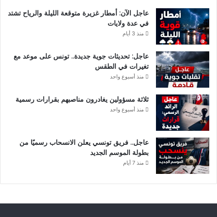
ا
ق
عاجل الآن: أمطار غزيرة متوقعة الليلة والرياح تشتد
ل
ي
في عدة ولايات
س
م
منذ 3 أيام
و
ع
ب
ن
عاجل: تحديثات جوية جديدة.. تونس على موعد مع
ر
ع
تغيرات في الطقس
ا
ي
منذ أسبوع واحد
ل
م
ت
ا
ثلاثة مسؤولين يغادرون مناصبهم بقرارات رسمية
و
ل
منذ أسبوع واحد
ن
س
س
ل
ي
ي
ت
عاجل.. فريق تونسي يعلن الانسحاب رسميًا من
ي
بطولة الموسم الجديد
منذ 7 أيام